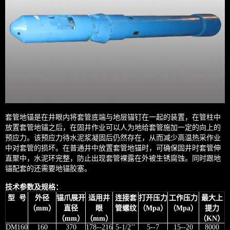
套管地锚是在井眼内将套管底端与地层锚钉在一起的装置，在管柱中
放置套管地锚之后，在固井作业可以人为地给套管施加一定的向上的
预应力。该预应力待水泥浆凝固后仍然存在，从而减少高温热采作业
中对套管的损坏。在普通井中放置套管地锚时，可确保固井时套管伸
直聚中，水泥环完整，防止出现套管裸露在外被生锈腐蚀。同时跟地
锚配套的还需要地锚胶塞。
技术参数及规格：
型 号
外径
锚爪展开
适用井
连接套
打开压力
工作压力
最大上
（mm）
直径
眼
管螺纹
（Mpa）
（Mpa）
提力
（mm）
（mm）
（KN）
DM160
160
370
178--216
5-1/2’’
5--7
15--20
8000